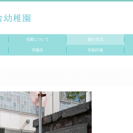
当園について
園の生活
卒園生
学校評価
園の概要
教育方針
施設紹介
お弁当・給食
1日の流れ
年間行事