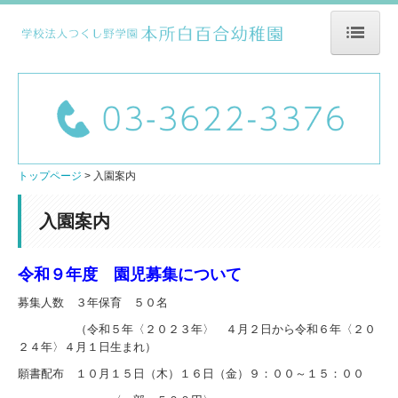
トップページ
園の特長
当園について
園の概要
トップページ
入園案内
教育方針
入園案内
施設紹介
令和９年度 園児募集について
園の生活
募集人数 ３年保育 ５０名
1日の流れ
（令和５年〈２０２３年〉 ４月２日から令和６年〈２０
年間行事
２４年〉４月１日生まれ）
願書配布 １０月１５日（木）１６日（金）９：００～１５：００
お弁当・給食