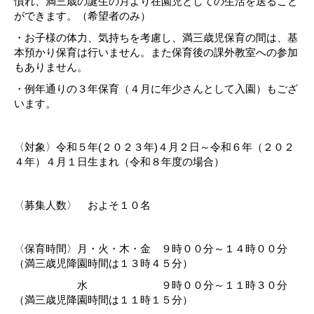
慣れ、満三歳の誕生の月より在園児としての生活を送ること
ができます。（希望者のみ）
・お子様の体力、気持ちを考慮し、満三歳児保育の間は、基
本預かり保育は行いません。また保育後の課外教室への
参加
もありません。
・例年通りの３年保育（４月に年少さんとして入園）もござ
います。
〈
対象〉令和５年
(
２０２３年
)
４月２日～令和６年（２０２
４年）４月１日生まれ（令和８年度の場合）
〈募集人数〉 およそ１０名
〈保育時間〉月・火・木・金 ９時００分～１４時００分
（満三歳児降園時間は１３時４５分）
水
９時００分～１１時３０分
（満三歳児降園時間は１１時１５分）