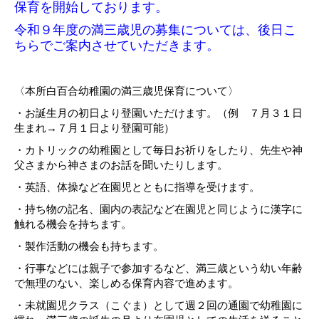
保育を開始しております。
令和９年度の満三歳児の募集については、後日こ
ちらでご案内させていただきます。
〈本所白百合幼稚園の満三歳児保育について〉
・
お誕生月の初日より登園いただけます。（例 ７月３１日
生まれ→７月１日より登園可能）
・カトリックの幼稚園として毎日お祈りをしたり、先生や神
父さまから神さまのお話を聞いたり
します。
・英語、体操など在園児とともに指導を受けます。
・持ち物の記名、園内の表記など在園児と同じように漢字に
触れる機会を持ちます。
・製作活動の機会も持ちます。
・行事などには親子で参加するなど、満三歳という幼い年齢
で無理のない、楽しめる保育内容で
進めます。
・未就園児クラス（こぐま）として週２回の通園で幼稚園に