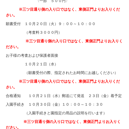
〈一部 ５００円〉
入園案内
※三ツ目通り側の入り口ではなく、東側正門よりお入りくだ
さい。
採用情報
願書受付 １０月２０日（火）９：００～１０：００
ブログ2026
（考査料３０００円）
ブログ2025
※三ツ目通り側の入り口ではなく、東側正門よりお入りく
ださい。
ブログ2024
お子様の考査および保護者面接
未就園児
１０月２１日（水）
卒園生
（願書受付の際、指定されたお時間にお越しください）
※三ツ目通り側の入り口ではなく、東側正門よりお入りくだ
学校評価
さい。
保護者の声
合格通知 １０月２１日（水）郵送にて発送 ２３日（金）着予定
入園手続き １０月３０日（金）１０：００～１０：３０
（入園手続きと園指定の用品の説明を行います）
※三ツ目通り側の入り口ではなく、東側正門よりお入りく
ださい。