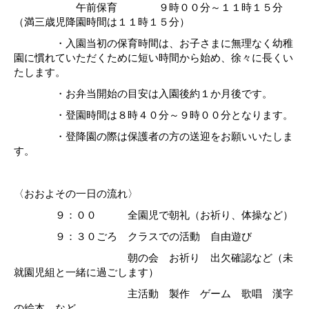
午前保育 ９時００分～１１時１５分
（満三歳児降園時間は１１時１５分）
・入園当初の保育時間は、お子さまに無理なく幼稚
園に慣れていただくために短い時間
から始め、徐々に長くい
たします。
・お弁当開始の目安は入園後約１か月後です。
・登園時間は８時４０分～９時００分となります。
・登降園の際は保護者の方の送迎をお願いいたしま
す。
〈おおよその一日の流れ〉
９：００ 全園児で朝礼（お祈り、体操など）
９：３０ごろ クラスでの活動 自由遊び
朝の会 お祈り 出欠確認など（未
就園児組と一緒に過ごします）
主活動 製作 ゲーム 歌唱 漢字
の絵本 など